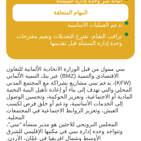
أمانة سر وحدة إدارة المنشأة
المهام المتعلقة
تدعم العمليات الأساسية
تراقب التقدّم، تقترح التعديلات وتقيم مقترحات
وحدة إدارة المنشأة قبل تقديمها
نبني ممول من قبل الوزارة الاتحادية الألمانية للتعاون
الاقتصادي والتنمية (BMZ) عبر بنك التنمية الألماني
(KFW)، يدعم نبني مشاريع بشراكة مع المجتمع المدني
المحلي والتي تهدف إلى بناء أو إعادة تأهيل البنية التحتية
المادية أو الاجتماعية، وتعزيز الحوكمة، وتحسين الوصول
إلى الخدمات الأساسية، ودعم أو خلق فرص لكسب
العيش، وتعزيز الروابط الاجتماعية في المجتمعات
المحلية.
المجلس النرويجي للاجئين هو مدير منشأة “نبني”،
وتتواجد وحدة إدارة نبني في مكتبها الإقليمي للشرق
الأوسط وشمال افريقيا في عمّان، الأردن.